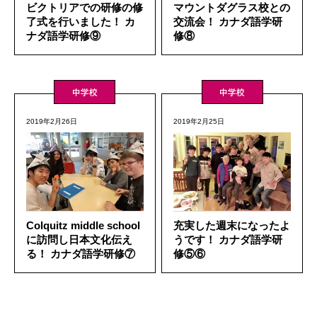
ビクトリアでの研修の修
マウントダグラス校との
了式を行いました！ カ
交流会！ カナダ語学研
ナダ語学研修⑨
修⑧
中学校
中学校
2019年2月26日
2019年2月25日
Colquitz middle school
充実した週末になったよ
に訪問し日本文化伝え
うです！ カナダ語学研
る！ カナダ語学研修⑦
修⑤⑥