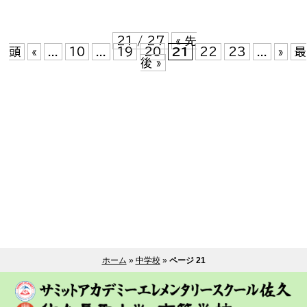
21 / 27
« 先
頭
«
...
10
...
19
20
21
22
23
...
»
最
後 »
ホーム
»
中学校
»
ページ 21