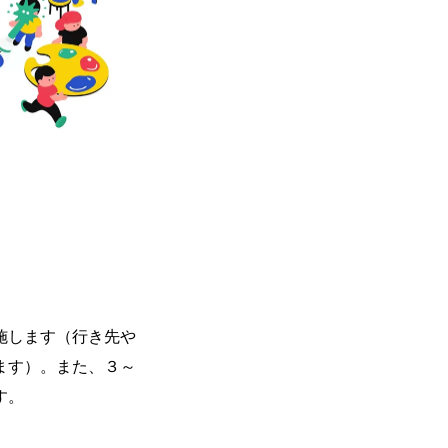
施します（行き先や
ます）。また、３～
す。