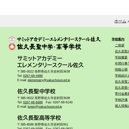
ホーム
学校案内
ご挨拶
佐久長聖
学校概要
サミットアカデミー
年間行事
エレメンタリースクール佐久
情報公開
〒385-0022 長野県佐久市岩村田3638
学校紹介
Tel:
0267-68-4488
E-mail:
elementary@sakuchosei.ed.jp
佐久長聖
佐久長聖
佐久長聖中学校
寄付金募
〒385-0022 長野県佐久市岩村田3638
学校評価
Tel:
0267-68-6688
Fax: 0267-68-6140
個人情報
E-mail:
junior@sakuchosei.ed.jp
佐久長聖高等学校
〒385-8588 長野県佐久市岩村田951
Tel:
0267-68-5588
Fax: 0267-68-0832