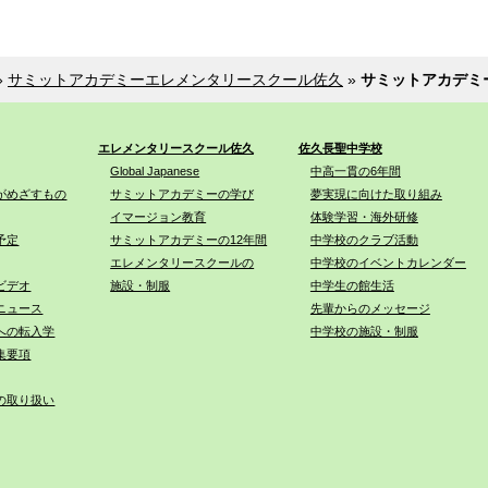
»
サミットアカデミーエレメンタリースクール佐久
»
サミットアカデミ
エレメンタリースクール佐久
佐久長聖中学校
Global Japanese
中高一貫の6年間
がめざすもの
サミットアカデミーの学び
夢実現に向けた取り組み
イマージョン教育
体験学習・海外研修
予定
サミットアカデミーの12年間
中学校のクラブ活動
エレメンタリースクールの
中学校のイベントカレンダー
ビデオ
施設・制服
中学生の館生活
ニュース
先輩からのメッセージ
への転入学
中学校の施設・制服
集要項
の取り扱い