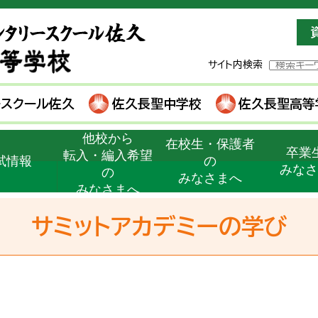
サイト内検索
ースクール佐久
佐久長聖中学校
佐久長聖高等
他校から
在校生・保護者
卒業
転入・編入希望
試情報
の
みな
の
みなさまへ
みなさまへ
サミットアカデミーの学び