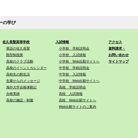
ーの学び
佐久長聖高等学校
入試情報
アクセス
英語の佐久長聖
小学校 学校説明会
資料請求・
類型制授業
小学校 入試情報
お問い合わせ
高校のクラブ活動
小学校 Web出願サイトへ
サイトマップ
高校のイベントカレンダー
中学校 学校説明会
高校生の館生活
中学校 入試情報
先輩からのメッセージ
中学校 Web出願サイトへ
海外大学合格体験記
高校 学校説明会
合格実績
高校 入試情報
高校の施設・制服
高校 Web出願サイトへ
Web出願サイトのご案内