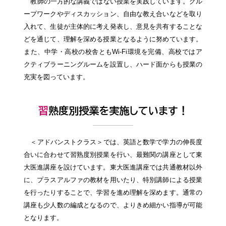
教師の一方的な講義ではない授業を実践しています。グル
ープワークやディスカッション、自由な教え合いなどを取り
入れて、生徒が主体的に考え発表し、意見を共有することな
どを通じて、理解を深める授業となるように努めています。
また、中学・高校の校舎ともWi-Fi環境を完備、高校ではア
クティブラーニングルームを設置し、ハード面からも授業の
充実を図っています。
習熟度別授業を実施しています！
＜アドバンストクラス＞では、英語と数学で学力の伸長度
合いに合わせて習熟度別授業を行い、最難関の講座として東
大医進講座を設けています。東大医進講座では共通教材以外
に、プラスアルファの教材を用いたり、特別講師による授業
を行ったりすることで、学習を進め理解を深めます。通常の
講座も少人数の編成となるので、よりきめ細かい指導が可能
となります。