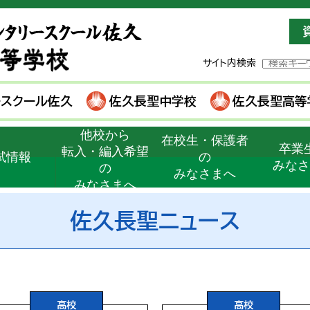
サイト内検索
ースクール佐久
佐久長聖中学校
佐久長聖高等
他校から
在校生・保護者
卒業
転入・編入希望
試情報
の
みな
の
みなさまへ
みなさまへ
佐久長聖ニュース
高校
高校