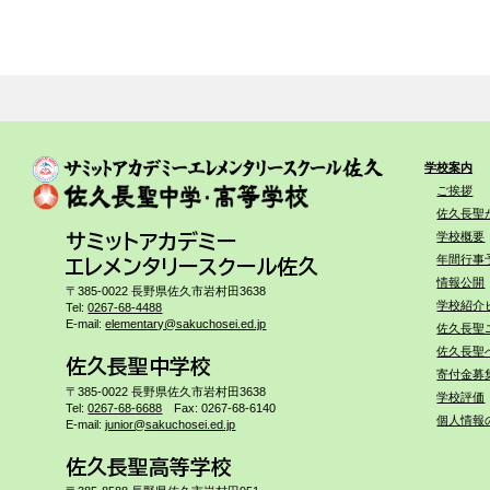
学校案内
ご挨拶
佐久長聖
学校概要
サミットアカデミー
年間行事
エレメンタリースクール佐久
情報公開
〒385-0022 長野県佐久市岩村田3638
学校紹介
Tel:
0267-68-4488
E-mail:
elementary@sakuchosei.ed.jp
佐久長聖
佐久長聖
佐久長聖中学校
寄付金募
〒385-0022 長野県佐久市岩村田3638
学校評価
Tel:
0267-68-6688
Fax: 0267-68-6140
個人情報
E-mail:
junior@sakuchosei.ed.jp
佐久長聖高等学校