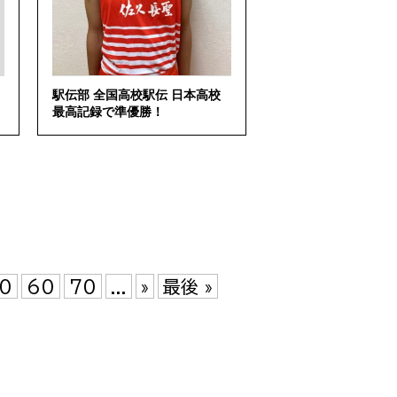
駅伝部 全国高校駅伝 日本高校
最高記録で準優勝！
0
60
70
...
»
最後 »