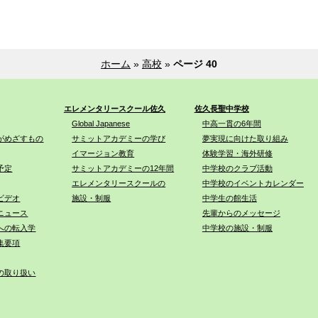
ホーム
»
高校
»
ページ 40
エレメンタリースクール佐久
佐久長聖中学校
Global Japanese
中高一貫の6年間
がめざすもの
サミットアカデミーの学び
夢実現に向けた取り組み
イマージョン教育
体験学習・海外研修
予定
サミットアカデミーの12年間
中学校のクラブ活動
エレメンタリースクールの
中学校のイベントカレンダー
ビデオ
施設・制服
中学生の館生活
ニュース
先輩からのメッセージ
への転入学
中学校の施設・制服
集要項
の取り扱い