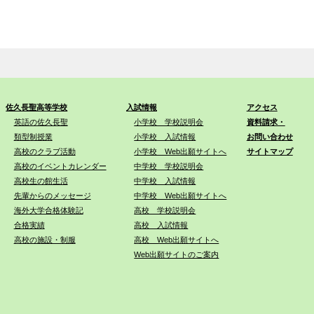
佐久長聖高等学校
入試情報
アクセス
英語の佐久長聖
小学校 学校説明会
資料請求・
類型制授業
小学校 入試情報
お問い合わせ
高校のクラブ活動
小学校 Web出願サイトへ
サイトマップ
高校のイベントカレンダー
中学校 学校説明会
高校生の館生活
中学校 入試情報
先輩からのメッセージ
中学校 Web出願サイトへ
海外大学合格体験記
高校 学校説明会
合格実績
高校 入試情報
高校の施設・制服
高校 Web出願サイトへ
Web出願サイトのご案内