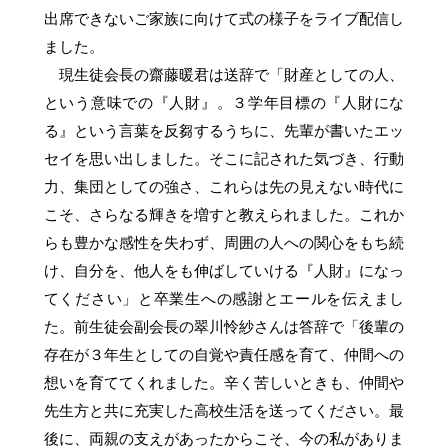
出席できないご家族に向けて式の様子をライブ配信し
ました。
現生徒会長の齋藤暖君は送辞で「財産としての人、
という意味での『人財』。３学年目標の『人財にな
る』という言葉を反芻するうちに、先輩が書いたエッ
セイを思い出しました。そこに記された気づき、行動
力、集団としての強さ、これらは先の見えない時代に
こそ、さらなる輝きを増すと教えられました。これか
らも豊かな感性を失わず、周囲の人への関心をもち続
け、自分を、他人をも伸ばしていける『人財』になっ
てください」と卒業生への感謝とエールを伝えまし
た。前生徒会副会長の翠川怜紗さんは答辞で「後輩の
存在が３年生としての自覚や責任感を育て、仲間への
想いを育ててくれました。辛く苦しいときも、仲間や
先生方と共に充実した高校生活を送ってください。最
後に、両親の支えがあったからこそ、今の私がありま