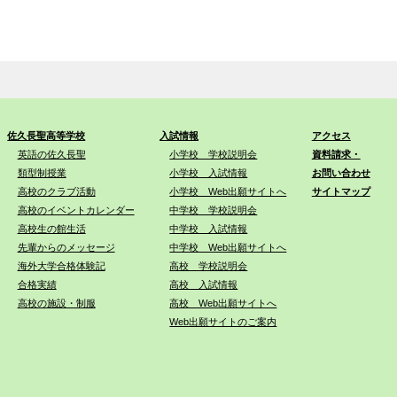
佐久長聖高等学校
入試情報
アクセス
英語の佐久長聖
小学校 学校説明会
資料請求・
類型制授業
小学校 入試情報
お問い合わせ
高校のクラブ活動
小学校 Web出願サイトへ
サイトマップ
高校のイベントカレンダー
中学校 学校説明会
高校生の館生活
中学校 入試情報
先輩からのメッセージ
中学校 Web出願サイトへ
海外大学合格体験記
高校 学校説明会
合格実績
高校 入試情報
高校の施設・制服
高校 Web出願サイトへ
Web出願サイトのご案内