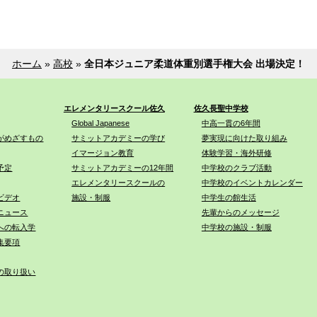
ホーム
»
高校
»
全日本ジュニア柔道体重別選手権大会 出場決定！
エレメンタリースクール佐久
佐久長聖中学校
Global Japanese
中高一貫の6年間
がめざすもの
サミットアカデミーの学び
夢実現に向けた取り組み
イマージョン教育
体験学習・海外研修
予定
サミットアカデミーの12年間
中学校のクラブ活動
エレメンタリースクールの
中学校のイベントカレンダー
ビデオ
施設・制服
中学生の館生活
ニュース
先輩からのメッセージ
への転入学
中学校の施設・制服
集要項
の取り扱い