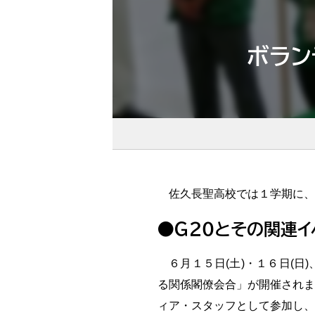
ボラン
佐久長聖高校では１学期に、
●Ｇ２０とその関連イ
６月１５日(土)・１６日(日
る関係閣僚会合」が開催されま
ィア・スタッフとして参加し、