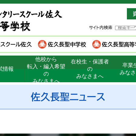
サイト内検索
ースクール佐久
佐久長聖中学校
佐久長聖高等
他校から
在校生・保護者
卒業
転入・編入希望
試情報
の
みな
の
みなさまへ
みなさまへ
佐久長聖ニュース