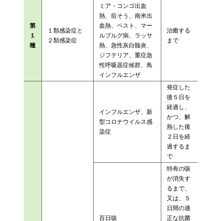
ミア・コンゴ出血
熱、痘そう、南米出
第
血熱、ペスト、マー
１類感染症と
治癒する
１
ルブルグ病、ラッサ
２類感染症
まで
種
熱、急性灰白髄炎、
ジフテリア、重症急
性呼吸器症候群、鳥
インフルエンザ
発症した
後５日を
経過し、
インフルエンザ、新
かつ、解
型コロナウイルス感
熱した後
染症
２日を経
過するま
で
特有の咳
が消失す
るまで、
又は、５
日間の適
百日咳
正な抗菌