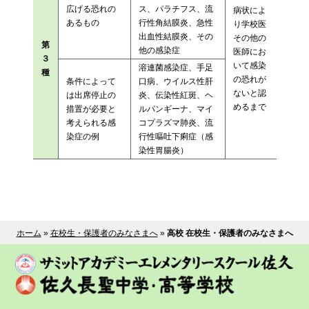
広げる恐れの
ス、パラチフス、流
病状によ
あるもの
行性角結膜炎、急性
り学校医
出血性結膜炎、その
その他の
第
他の感染症
医師にお
３
いて感染
溶連菌感染症、手足
種
の恐れが
条件によって
口病、ウイルス性肝
ないと認
は出席停止の
炎、伝染性紅斑、ヘ
めるまで
措置が必要と
ルパンギーナ、マイ
考えられる感
コプラズマ肺炎、流
染症の例
行性嘔吐下痢症（感
染性胃腸炎）
ホーム
»
在校生・保護者のみなさまへ
»
高校 在校生・保護者のみなさまへ