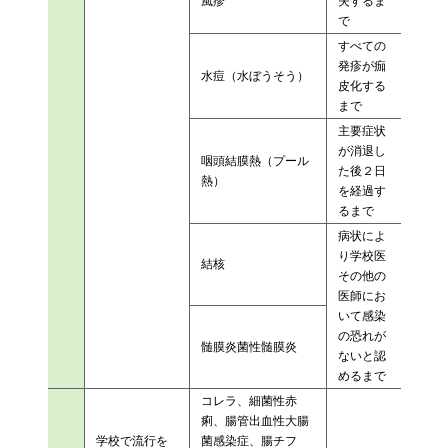
風疹
失するま
で
すべての
発疹が痂
水痘（水ぼうそう）
皮化する
まで
主要症状
が消退し
咽頭結膜熱（プール
た後２日
熱）
を経過す
るまで
病状によ
り学校医
結核
その他の
医師にお
いて感染
の恐れが
髄膜炎菌性髄膜炎
ないと認
めるまで
コレラ、細菌性赤
痢、腸管出血性大腸
学校で流行を
菌感染症、腸チフ