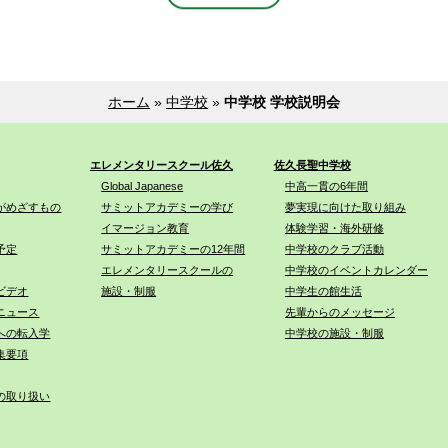
ホーム
»
中学校
»
中学校 学校説明会
エレメンタリースクール佐久
佐久長聖中学校
Global Japanese
中高一貫の6年間
がめざすもの
サミットアカデミーの学び
夢実現に向けた取り組み
イマージョン教育
体験学習・海外研修
予定
サミットアカデミーの12年間
中学校のクラブ活動
エレメンタリースクールの
中学校のイベントカレンダー
ビデオ
施設・制服
中学生の館生活
ニュース
先輩からのメッセージ
への転入学
中学校の施設・制服
集要項
の取り扱い