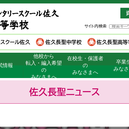
サイト内検索
ースクール佐久
佐久長聖中学校
佐久長聖高等
他校から
在校生・保護者
卒業
転入・編入希望
試情報
の
みな
の
みなさまへ
みなさまへ
佐久長聖ニュース