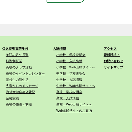
佐久長聖高等学校
入試情報
アクセス
英語の佐久長聖
小学校 学校説明会
資料請求・
類型制授業
小学校 入試情報
お問い合わせ
高校のクラブ活動
小学校 Web出願サイトへ
サイトマップ
高校のイベントカレンダー
中学校 学校説明会
高校生の館生活
中学校 入試情報
先輩からのメッセージ
中学校 Web出願サイトへ
海外大学合格体験記
高校 学校説明会
合格実績
高校 入試情報
高校の施設・制服
高校 Web出願サイトへ
Web出願サイトのご案内