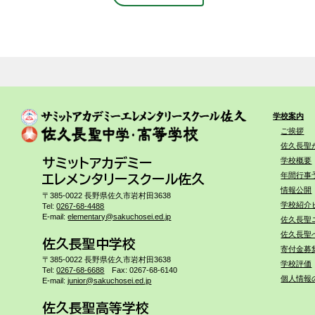
学校案内
ご挨拶
佐久長聖
学校概要
サミットアカデミー
年間行事
エレメンタリースクール佐久
情報公開
〒385-0022 長野県佐久市岩村田3638
学校紹介
Tel:
0267-68-4488
E-mail:
elementary@sakuchosei.ed.jp
佐久長聖
佐久長聖
佐久長聖中学校
寄付金募
〒385-0022 長野県佐久市岩村田3638
学校評価
Tel:
0267-68-6688
Fax: 0267-68-6140
個人情報
E-mail:
junior@sakuchosei.ed.jp
佐久長聖高等学校