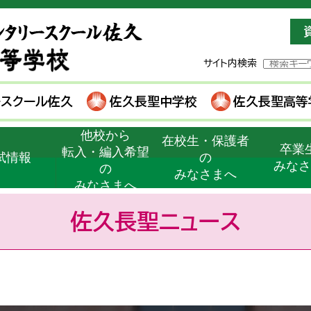
サイト内検索
ースクール佐久
佐久長聖中学校
佐久長聖高等
他校から
在校生・保護者
卒業
転入・編入希望
試情報
の
みな
の
みなさまへ
みなさまへ
佐久長聖ニュース