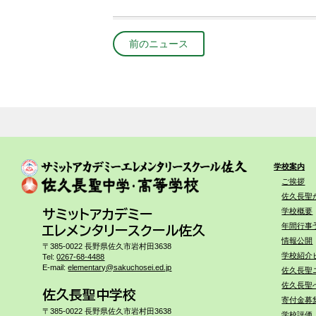
前のニュース
学校案内
ご挨拶
佐久長聖
学校概要
サミットアカデミー
年間行事
エレメンタリースクール佐久
情報公開
〒385-0022 長野県佐久市岩村田3638
学校紹介
Tel:
0267-68-4488
E-mail:
elementary@sakuchosei.ed.jp
佐久長聖
佐久長聖
佐久長聖中学校
寄付金募
〒385-0022 長野県佐久市岩村田3638
学校評価