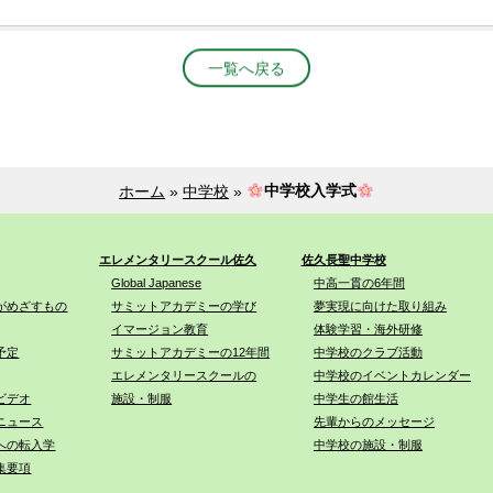
一覧へ戻る
ホーム
»
中学校
»
中学校入学式
エレメンタリースクール佐久
佐久長聖中学校
Global Japanese
中高一貫の6年間
がめざすもの
サミットアカデミーの学び
夢実現に向けた取り組み
イマージョン教育
体験学習・海外研修
予定
サミットアカデミーの12年間
中学校のクラブ活動
エレメンタリースクールの
中学校のイベントカレンダー
ビデオ
施設・制服
中学生の館生活
ニュース
先輩からのメッセージ
への転入学
中学校の施設・制服
集要項