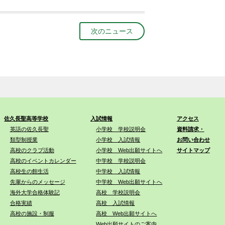
次のニュース
佐久長聖高等学校
入試情報
アクセス
英語の佐久長聖
小学校 学校説明会
資料請求・
類型制授業
小学校 入試情報
お問い合わせ
高校のクラブ活動
小学校 Web出願サイトへ
サイトマップ
高校のイベントカレンダー
中学校 学校説明会
高校生の館生活
中学校 入試情報
先輩からのメッセージ
中学校 Web出願サイトへ
海外大学合格体験記
高校 学校説明会
合格実績
高校 入試情報
高校の施設・制服
高校 Web出願サイトへ
Web出願サイトのご案内