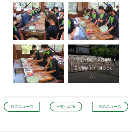
２組は長和町の立岩和紙の
里で和紙作りに挑みまし
た。
前のニュース
一覧へ戻る
次のニュース