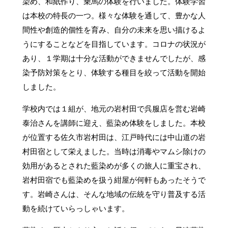
染め、和紙作り、乗馬の体験を行いました。体験学習
は本校の特長の一つ。様々な体験を通して、豊かな人
間性や創造的個性を育み、自分の未来を思い描けるよ
うにすることなどを目指しています。コロナの状況が
あり、１学期は十分な活動ができませんでしたが、感
染予防対策をとり、体験する種目を絞って活動を開始
しました。
学校内では１組が、地元の岩村田で呉服店を営む岩崎
泰治さんを講師に迎え、藍染め体験をしました。本校
が位置する佐久市岩村田は、江戸時代には中山道の岩
村田宿として栄えました。当時は消毒やマムシ除けの
効用があるとされた藍染めが多くの旅人に重宝され、
岩村田宿でも藍染めを扱う紺屋が何軒もあったそうで
す。岩崎さんは、そんな地域の伝統を守り普及する活
動を続けていらっしゃいます。