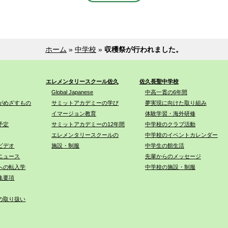
ホーム
»
中学校
»
収穫祭が行われました。
エレメンタリースクール佐久
佐久長聖中学校
Global Japanese
中高一貫の6年間
がめざすもの
サミットアカデミーの学び
夢実現に向けた取り組み
イマージョン教育
体験学習・海外研修
予定
サミットアカデミーの12年間
中学校のクラブ活動
エレメンタリースクールの
中学校のイベントカレンダー
ビデオ
施設・制服
中学生の館生活
ニュース
先輩からのメッセージ
への転入学
中学校の施設・制服
集要項
の取り扱い