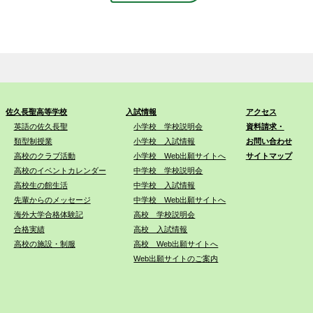
佐久長聖高等学校
入試情報
アクセス
英語の佐久長聖
小学校 学校説明会
資料請求・
類型制授業
小学校 入試情報
お問い合わせ
高校のクラブ活動
小学校 Web出願サイトへ
サイトマップ
高校のイベントカレンダー
中学校 学校説明会
高校生の館生活
中学校 入試情報
先輩からのメッセージ
中学校 Web出願サイトへ
海外大学合格体験記
高校 学校説明会
合格実績
高校 入試情報
高校の施設・制服
高校 Web出願サイトへ
Web出願サイトのご案内