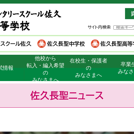
サイト内検索
ースクール佐久
佐久長聖中学校
佐久長聖高等
他校から
在校生・保護者
卒業
転入・編入希望
試情報
の
みな
の
みなさまへ
みなさまへ
佐久長聖ニュース