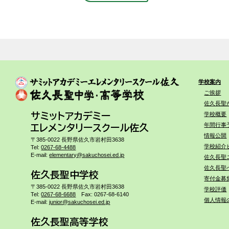
学校案内
ご挨拶
佐久長聖
学校概要
サミットアカデミー
年間行事
エレメンタリースクール佐久
情報公開
〒385-0022 長野県佐久市岩村田3638
学校紹介
Tel:
0267-68-4488
E-mail:
elementary@sakuchosei.ed.jp
佐久長聖
佐久長聖
佐久長聖中学校
寄付金募
〒385-0022 長野県佐久市岩村田3638
学校評価
Tel:
0267-68-6688
Fax: 0267-68-6140
個人情報
E-mail:
junior@sakuchosei.ed.jp
佐久長聖高等学校