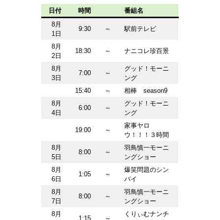
日付
時間
番組名
8月
9:30
～
駅前テレビ
1日
8月
18:30
～
ナニコレ珍百景
2日
8月
グッド！モーニ
7:00
～
3日
ング
15:40
～
相棒 season9
8月
グッド！モーニ
6:00
～
4日
ング
家事ヤロ
19:00
～
ウ！！！３時間
8月
羽鳥慎一モーニ
8:00
～
5日
ングショー
8月
爆笑問題のシン
1:05
～
6日
パイ
8月
羽鳥慎一モーニ
8:00
～
7日
ングショー
8月
くりぃむナンチ
1:15
～