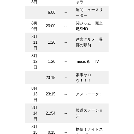
8日
ャラ
週間ニュースリ
6:00
～
ーダー
8月
関ジャム 完全
23:00
～
9日
燃SHO
8月
迷宮グルメ 異
11
1:20
～
郷の駅前
日
8月
12
1:20
～
musicる TV
日
家事ヤロ
23:15
～
ウ！！！
8月
13
23:15
～
アメトーーク！
日
8月
報道ステーショ
14
21:54
～
ン
日
8月
探偵！ナイトス
15
0:15
～