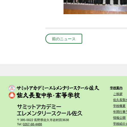
前のニュース
学校案内
ご挨拶
佐久長聖
学校概要
サミットアカデミー
年間行事
エレメンタリースクール佐久
情報公開
〒385-0022 長野県佐久市岩村田3638
学校紹介
Tel:
0267-68-4488