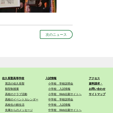
次のニュース
佐久長聖高等学校
入試情報
アクセス
英語の佐久長聖
小学校 学校説明会
資料請求・
類型制授業
小学校 入試情報
お問い合わせ
高校のクラブ活動
小学校 Web出願サイトへ
サイトマップ
高校のイベントカレンダー
中学校 学校説明会
高校生の館生活
中学校 入試情報
先輩からのメッセージ
中学校 Web出願サイトへ