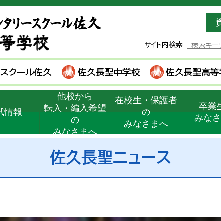
サイト内検索
ースクール佐久
佐久長聖中学校
佐久長聖高等
他校から
在校生・保護者
卒業
転入・編入希望
試情報
の
みな
の
みなさまへ
みなさまへ
佐久長聖ニュース