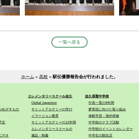
一覧へ戻る
ホーム
»
高校
»
駅伝優勝報告会が行われました。
エレメンタリースクール佐久
佐久長聖中学校
Global Japanese
中高一貫の6年間
がめざすもの
サミットアカデミーの学び
夢実現に向けた取り組み
イマージョン教育
体験学習・海外研修
予定
サミットアカデミーの12年間
中学校のクラブ活動
エレメンタリースクールの
中学校のイベントカレンダー
ビデオ
施設・制服
中学生の館生活