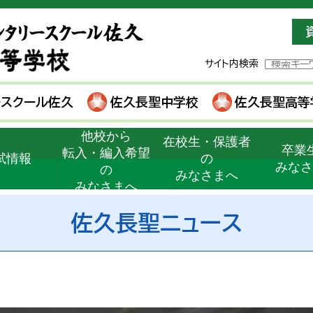
サイト内検索
ースクール佐久
佐久長聖中学校
佐久長聖高等
他校から
在校生・保護者
卒業
転入・編入希望
試情報
の
みな
の
みなさまへ
みなさまへ
佐久長聖ニュース