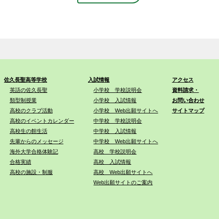
佐久長聖高等学校
入試情報
アクセス
英語の佐久長聖
小学校 学校説明会
資料請求・
類型制授業
小学校 入試情報
お問い合わせ
高校のクラブ活動
小学校 Web出願サイトへ
サイトマップ
高校のイベントカレンダー
中学校 学校説明会
高校生の館生活
中学校 入試情報
先輩からのメッセージ
中学校 Web出願サイトへ
海外大学合格体験記
高校 学校説明会
合格実績
高校 入試情報
高校の施設・制服
高校 Web出願サイトへ
Web出願サイトのご案内