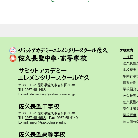
学校案内
ご挨拶
佐久長聖
学校概要
サミットアカデミー
年間行事
エレメンタリースクール佐久
情報公開
〒385-0022 長野県佐久市岩村田3638
学校紹介
Tel:
0267-68-4488
E-mail:
elementary@sakuchosei.ed.jp
佐久長聖
佐久長聖
佐久長聖中学校
寄付金募
〒385-0022 長野県佐久市岩村田3638
学校評価
Tel:
0267-68-6688
Fax: 0267-68-6140
個人情報
E-mail:
junior@sakuchosei.ed.jp
佐久長聖高等学校