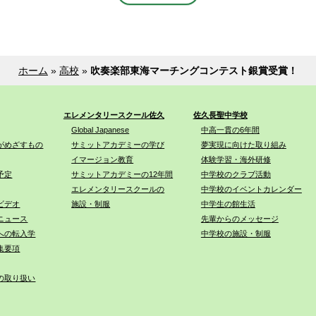
ホーム
»
高校
»
吹奏楽部東海マーチングコンテスト銀賞受賞！
エレメンタリースクール佐久
佐久長聖中学校
Global Japanese
中高一貫の6年間
がめざすもの
サミットアカデミーの学び
夢実現に向けた取り組み
イマージョン教育
体験学習・海外研修
予定
サミットアカデミーの12年間
中学校のクラブ活動
エレメンタリースクールの
中学校のイベントカレンダー
ビデオ
施設・制服
中学生の館生活
ニュース
先輩からのメッセージ
への転入学
中学校の施設・制服
集要項
の取り扱い