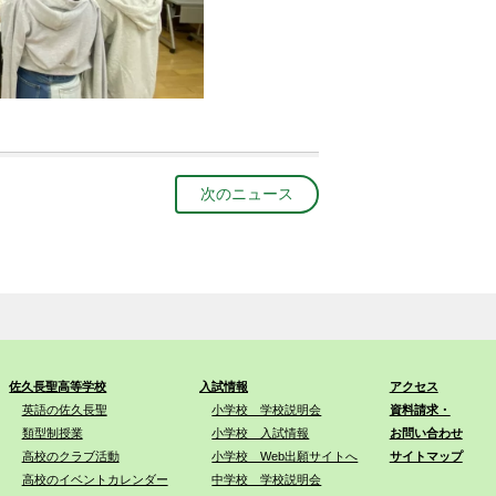
次のニュース
佐久長聖高等学校
入試情報
アクセス
英語の佐久長聖
小学校 学校説明会
資料請求・
類型制授業
小学校 入試情報
お問い合わせ
高校のクラブ活動
小学校 Web出願サイトへ
サイトマップ
高校のイベントカレンダー
中学校 学校説明会