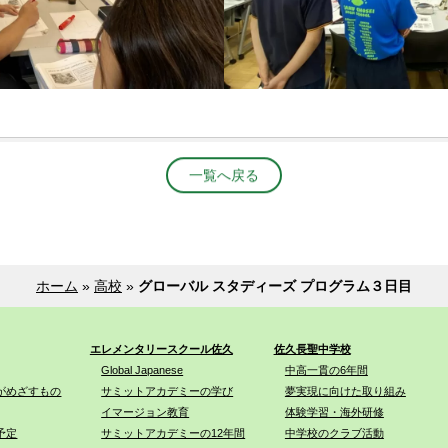
一覧へ戻る
ホーム
»
高校
»
グローバル スタディーズ プログラム３日目
エレメンタリースクール佐久
佐久長聖中学校
Global Japanese
中高一貫の6年間
がめざすもの
サミットアカデミーの学び
夢実現に向けた取り組み
イマージョン教育
体験学習・海外研修
予定
サミットアカデミーの12年間
中学校のクラブ活動