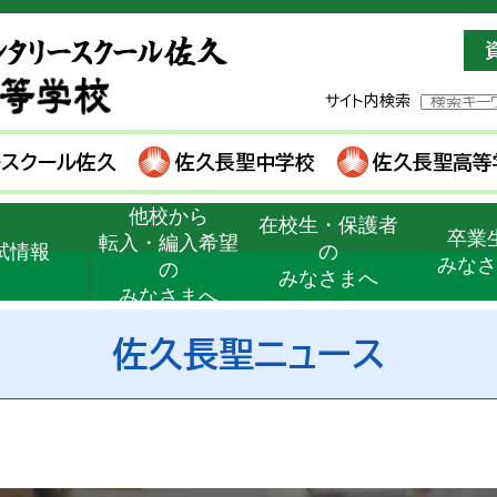
サイト内検索
ースクール佐久
佐久長聖中学校
佐久長聖高等
他校から
在校生・保護者
卒業
転入・編入希望
試情報
の
みな
の
みなさまへ
みなさまへ
佐久長聖ニュース