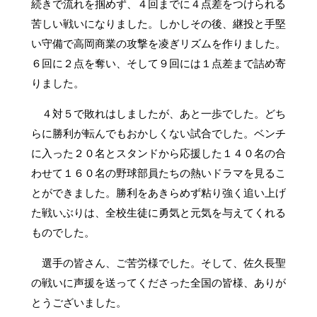
続きで流れを掴めず、４回までに４点差をつけられる
苦しい戦いになりました。しかしその後、継投と手堅
い守備で高岡商業の攻撃を凌ぎリズムを作りました。
６回に２点を奪い、そして９回には１点差まで詰め寄
りました。
４対５で敗れはしましたが、あと一歩でした。どち
らに勝利が転んでもおかしくない試合でした。ベンチ
に入った２０名とスタンドから応援した１４０名の合
わせて１６０名の野球部員たちの熱いドラマを見るこ
とができました。勝利をあきらめず粘り強く追い上げ
た戦いぶりは、全校生徒に勇気と元気を与えてくれる
ものでした。
選手の皆さん、ご苦労様でした。そして、佐久長聖
の戦いに声援を送ってくださった全国の皆様、ありが
とうございました。