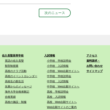
次のニュース
佐久長聖高等学校
入試情報
アクセス
英語の佐久長聖
小学校 学校説明会
資料請求・
類型制授業
小学校 入試情報
お問い合わせ
高校のクラブ活動
小学校 Web出願サイトへ
サイトマップ
高校のイベントカレンダー
中学校 学校説明会
高校生の館生活
中学校 入試情報
先輩からのメッセージ
中学校 Web出願サイトへ
海外大学合格体験記
高校 学校説明会
合格実績
高校 入試情報
高校の施設・制服
高校 Web出願サイトへ
Web出願サイトのご案内