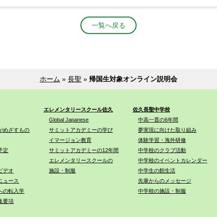
一覧へ戻る
ホーム
»
長聖
»
帰国生対象オンライン説明会
エレメンタリースクール佐久
佐久長聖中学校
Global Japanese
中高一貫の6年間
がめざすもの
サミットアカデミーの学び
夢実現に向けた取り組み
イマージョン教育
体験学習・海外研修
予定
サミットアカデミーの12年間
中学校のクラブ活動
エレメンタリースクールの
中学校のイベントカレンダー
ビデオ
施設・制服
中学生の館生活
ニュース
先輩からのメッセージ
への転入学
中学校の施設・制服
集要項