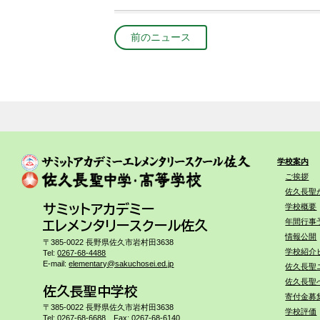
前のニュース
学校案内
ご挨拶
佐久長聖
学校概要
サミットアカデミー
年間行事
エレメンタリースクール佐久
情報公開
〒385-0022 長野県佐久市岩村田3638
学校紹介
Tel:
0267-68-4488
E-mail:
elementary@sakuchosei.ed.jp
佐久長聖
佐久長聖
佐久長聖中学校
寄付金募
〒385-0022 長野県佐久市岩村田3638
学校評価
Tel:
0267-68-6688
Fax: 0267-68-6140