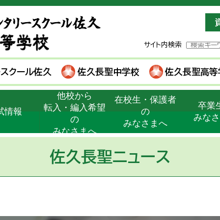
サイト内検索
ースクール佐久
佐久長聖中学校
佐久長聖高等
他校から
在校生・保護者
卒業
転入・編入希望
試情報
の
みな
の
みなさまへ
みなさまへ
佐久長聖ニュース