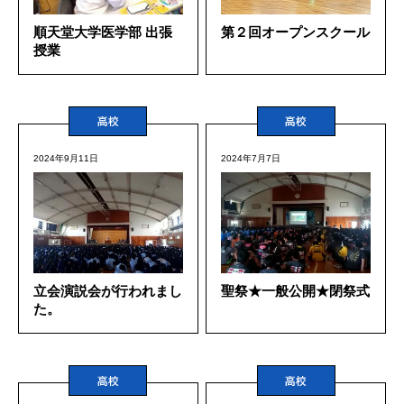
順天堂大学医学部 出張
第２回オープンスクール
授業
高校
高校
2024年9月11日
2024年7月7日
立会演説会が行われまし
聖祭★一般公開★閉祭式
た。
高校
高校