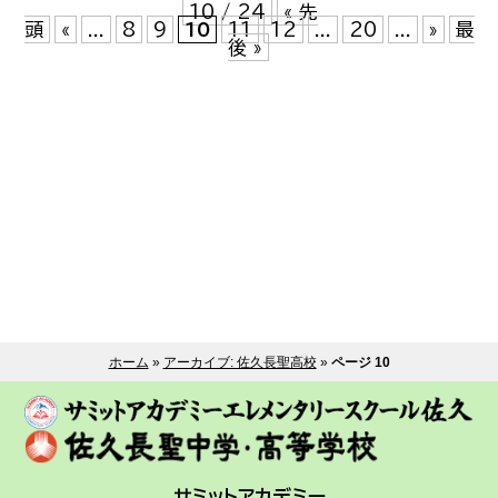
10 / 24
« 先
頭
«
...
8
9
10
11
12
...
20
...
»
最
後 »
ホーム
»
アーカイブ: 佐久長聖高校
»
ページ 10
サミットアカデミー