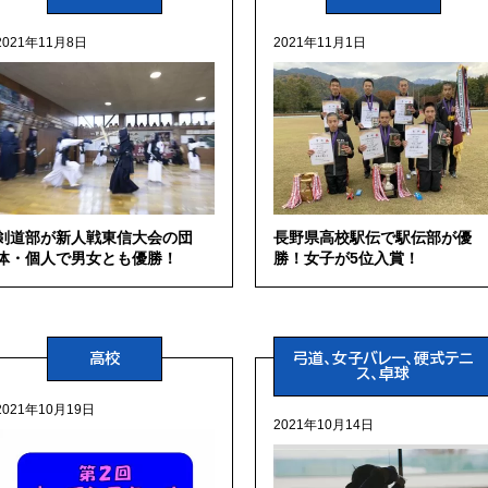
2021年11月8日
2021年11月1日
剣道部が新人戦東信大会の団
長野県高校駅伝で駅伝部が優
体・個人で男女とも優勝！
勝！女子が5位入賞！
高校
弓道、女子バレー、硬式テニ
ス、卓球
2021年10月19日
2021年10月14日