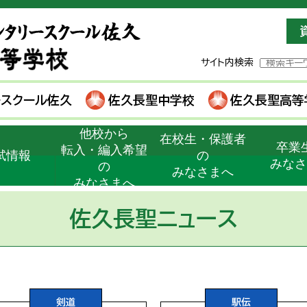
サイト内検索
ースクール佐久
佐久長聖中学校
佐久長聖高等
他校から
在校生・保護者
卒業
転入・編入希望
試情報
の
みな
の
みなさまへ
みなさまへ
佐久長聖ニュース
剣道
駅伝