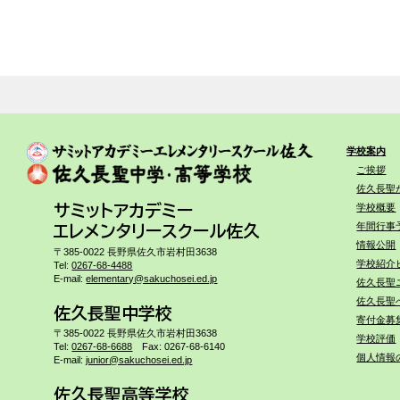
学校案内
ご挨拶
佐久長聖
学校概要
サミットアカデミー
年間行事
エレメンタリースクール佐久
情報公開
〒385-0022 長野県佐久市岩村田3638
学校紹介
Tel:
0267-68-4488
E-mail:
elementary@sakuchosei.ed.jp
佐久長聖
佐久長聖
佐久長聖中学校
寄付金募
〒385-0022 長野県佐久市岩村田3638
学校評価
Tel:
0267-68-6688
Fax: 0267-68-6140
個人情報
E-mail:
junior@sakuchosei.ed.jp
佐久長聖高等学校