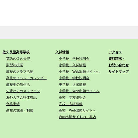
佐久長聖高等学校
入試情報
アクセス
英語の佐久長聖
小学校 学校説明会
資料請求・
類型制授業
小学校 入試情報
お問い合わせ
高校のクラブ活動
小学校 Web出願サイトへ
サイトマップ
高校のイベントカレンダー
中学校 学校説明会
高校生の館生活
中学校 入試情報
先輩からのメッセージ
中学校 Web出願サイトへ
海外大学合格体験記
高校 学校説明会
合格実績
高校 入試情報
高校の施設・制服
高校 Web出願サイトへ
Web出願サイトのご案内